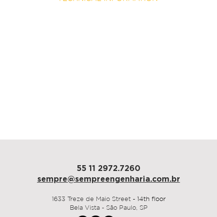
architecture
Pitá
area
1.200 sqm
duration
90 days
São Paulo, 2017
55 11 2972.7260
sempre@sempre
engenharia.com.br
1633 Treze de Maio Street
- 14th floor
Bela Vista - São Paulo, SP