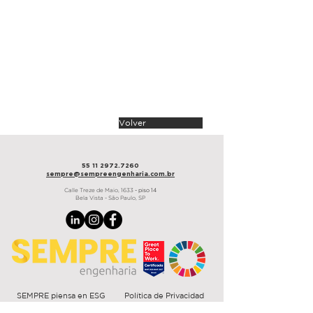
arquitectura
Otavio de Sanctis Arquitetura
área
700 m²
plazo
60 días
São Paulo, 2023
Volver
55 11 2972.7260
sempre@sempre
engenharia.com.br
Calle Treze de Maio,
1633
- piso 14
Bela Vista - São Paulo, SP
SEMPRE piensa en ESG
Política de Privacidad