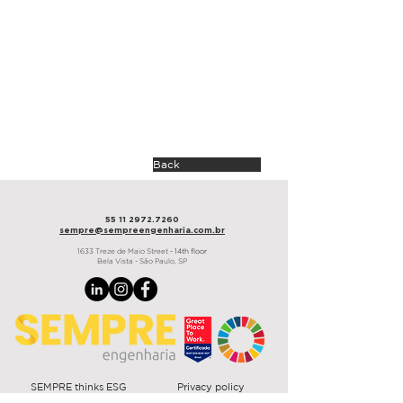
architecture
MW Arquitetura
area
550 m²
duration
45 dias
São Paulo, 2024
Back
55 11 2972.7260
sempre@sempre
engenharia.com.br
1633 Treze de Maio Street
- 14th floor
Bela Vista - São Paulo, SP
SEMPRE thinks ESG
Privacy policy