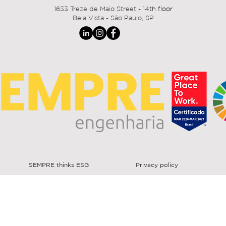
1633 Treze de Maio Street
- 14th floor
Bela Vista - São Paulo, SP
SEMPRE thinks ESG
Privacy policy