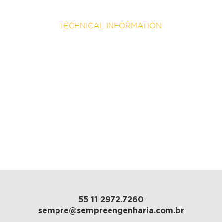
TECHNICAL INFORMATION
architecture
Pitá
area
600 sqm
duration
60 days
São Paulo
55 11 2972.7260
sempre@sempre
engenharia.com.br