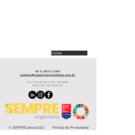
arquitetura
Capoano Arquitetura
área
5.800 m²
prazo
90 dias
São Paulo, 2020
Voltar
55 11 2972.7260
sempre@sempre
engenharia.com.br
Rua Treze de Maio,
1633
- 14º andar
Bela Vista - São Paulo, SP
A SEMPRE pensa ESG
Política de Privacidade