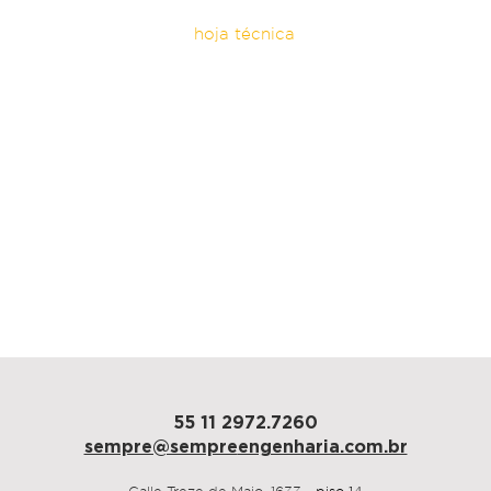
hoja técnica
arquitectura
LP+A Arquitetura
área
1.000 M²
plazo
60 días
São Paulo, 2024
55 11 2972.7260
sempre@sempre
engenharia.com.br