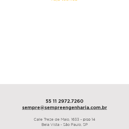
arquitectura
Athié Wohnrath
área
4.500 m²
plazo
120 días
Jundiaí, 2023
55 11 2972.7260
sempre@sempre
engenharia.com.br
Calle Treze de Maio,
1633
- piso 14
Bela Vista - São Paulo, SP