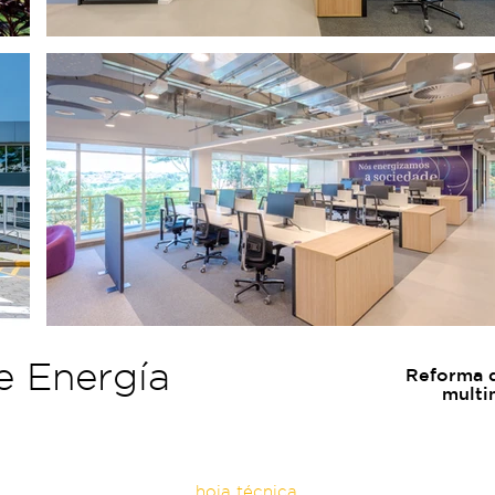
e Energía
Reforma d
multi
hoja técnica