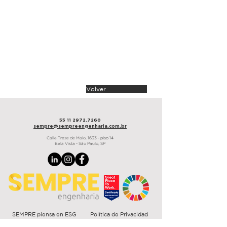
arquitectura
Triptyque Arquitetura
área
1.300 m²
plazo
60 días
Guarulhos, 2022
Volver
55 11 2972.7260
sempre@sempre
engenharia.com.br
Calle Treze de Maio,
1633
- piso 14
Bela Vista - São Paulo, SP
SEMPRE piensa en ESG
Política de Privacidad