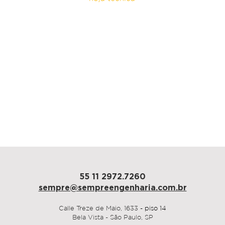
arquitectura
Athié Wohnrath
área
850 m²
plazo
60 días
São Paulo, 2017
55 11 2972.7260
sempre@sempre
engenharia.com.br
Calle Treze de Maio,
1633
- piso 14
Bela Vista - São Paulo, SP