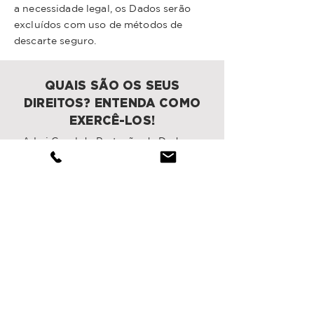
a necessidade legal, os Dados serão
excluídos com uso de métodos de
descarte seguro.
QUAIS SÃO OS SEUS
DIREITOS? ENTENDA COMO
EXERCÊ-LOS!
A Lei Geral de Proteção de Dados
trouxe diversos direitos relacionados
aos seus Dados Pessoais, de forma que
você poderá exercê-los facilmente,
desde que entre em contato com o
Encarregado de dados pelo e-mail de
contato já disponibilizado nesta
Política.
Os seus direitos são os seguintes:
(i) Confirmação e acesso
: Se você
desejar saber, poderá solicitar a
confirmação sobre a existência de
Tratamento dos seus Dados Pessoais e