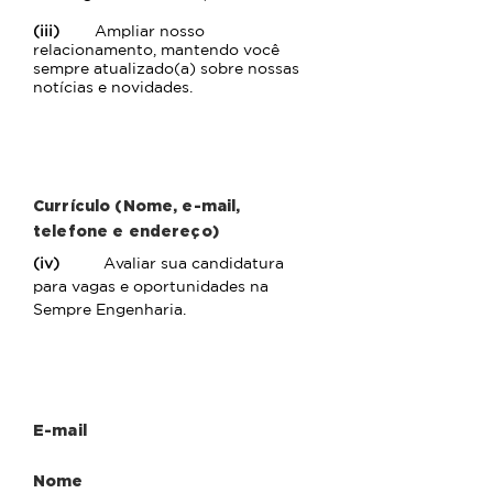
(iii)
Ampliar nosso
relacionamento, mantendo você
sempre atualizado(a) sobre nossas
notícias e novidades.
Trabalhe Conosco
Currículo (Nome, e-mail,
telefone e endereço)
(iv)
Avaliar sua candidatura
para vagas e oportunidades na
Sempre Engenharia.
Seja Nosso Fornecedor
E-mail
Nome