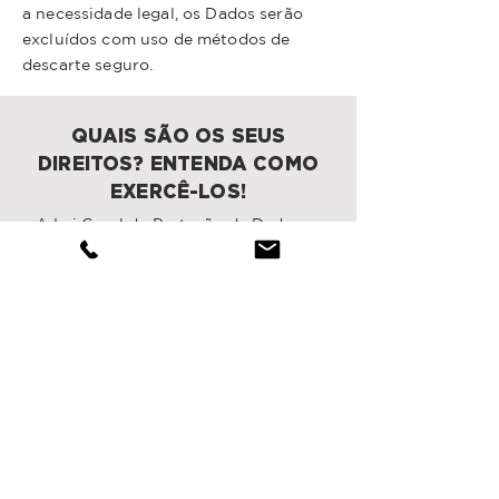
a necessidade legal, os Dados serão
excluídos com uso de métodos de
descarte seguro.
QUAIS SÃO OS SEUS
DIREITOS? ENTENDA COMO
EXERCÊ-LOS!
A Lei Geral de Proteção de Dados
trouxe diversos direitos relacionados
aos seus Dados Pessoais, de forma que
você poderá exercê-los facilmente,
desde que entre em contato com o
Encarregado de dados pelo e-mail de
contato já disponibilizado nesta
Política.
Os seus direitos são os seguintes:
(i) Confirmação e acesso
: Se você
desejar saber, poderá solicitar a
confirmação sobre a existência de
Tratamento dos seus Dados Pessoais e