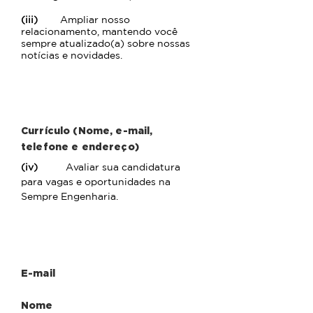
(iii)
Ampliar nosso
relacionamento, mantendo você
sempre atualizado(a) sobre nossas
notícias e novidades.
Trabalhe Conosco
Currículo (Nome, e-mail,
telefone e endereço)
(iv)
Avaliar sua candidatura
para vagas e oportunidades na
Sempre Engenharia.
Seja Nosso Fornecedor
E-mail
Nome