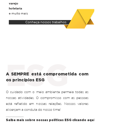
varejo
hotelaria
e muito mais
Conheça nossos trabalhos
ES
G
A SEMPRE está comprometida com
os princípios ESG
O cuidado com o meio ambiente permeia todas as
nossas atividades. O compromisso com as pessoas
está refletido em nossas relações. Nossos valores
alicerçam a conduta do nosso time!
__________
Saiba mais sobre nossas políticas ESG clicando aqui