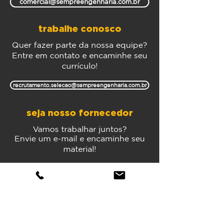
comercial@sempreengenharia.com.br
trabalhe conosco
Quer fazer parte da nossa equipe?
Entre em conta
to e enc
aminhe seu
currículo!
recrutamento.selecao@sempreengenharia.com.br
seja nosso fornecedor
Vamos
trabalhar juntos?
Envie um e-mail e encaminhe seu
material!
orcamento@sempreengenharia.com.br
canal de ouvidoria e denúncias
(
envio
anônimo)