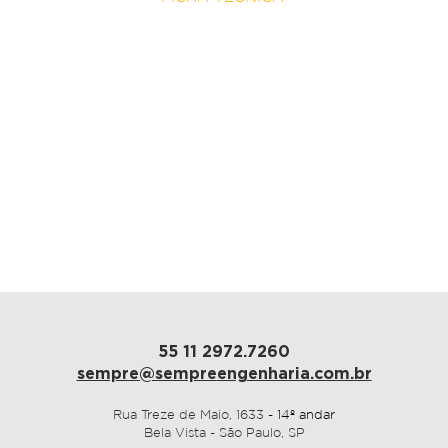
arquitetura
HIARQ2020
área
4.300 m²
prazo
170 dias
Ribeirão Preto, 2025
55 11 2972.7260
sempre@sempre
engenharia.com.br
Rua Treze de Maio,
1633
- 14º andar
Bela Vista - São Paulo, SP