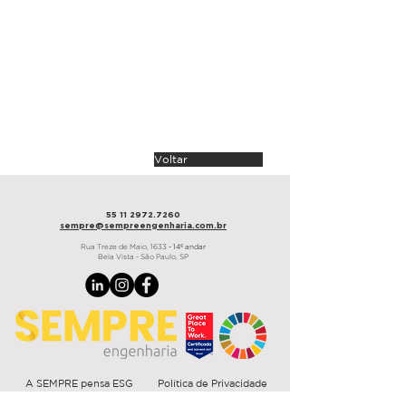
arquitetura
StudioBR Arquitetura
área
4.000 m²
prazo
75 dias
Barueri, 2022
Voltar
55 11 2972.7260
sempre@sempre
engenharia.com.br
Rua Treze de Maio,
1633
- 14º andar
Bela Vista - São Paulo, SP
A SEMPRE pensa ESG
Política de Privacidade