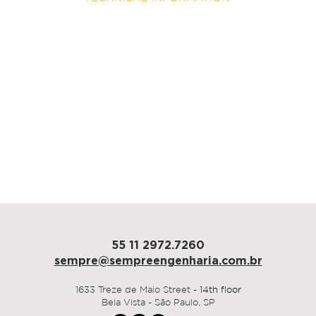
architecture
HIARQ2020
area
4.300 m²
duration
170 dias
Ribeirão Preto, 2025
55 11 2972.7260
sempre@sempre
engenharia.com.br
1633 Treze de Maio Street
- 14th floor
Bela Vista - São Paulo, SP