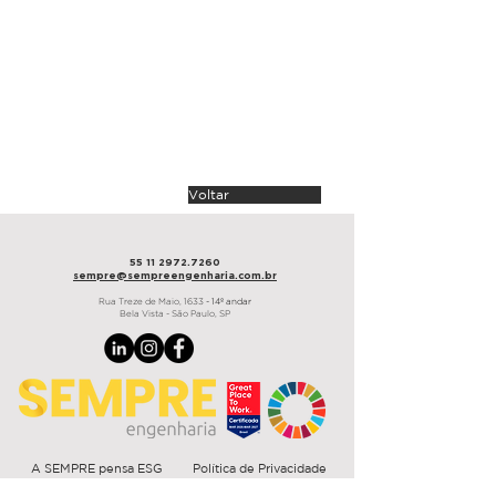
arquitetura
Flávia França Arquitetura
área
480 m²
prazo
90 dias
São Paulo, 2025
Voltar
55 11 2972.7260
sempre@sempre
engenharia.com.br
Rua Treze de Maio,
1633
- 14º andar
Bela Vista - São Paulo, SP
A SEMPRE pensa ESG
Política de Privacidade